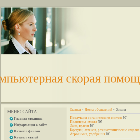
мпьютерная скорая помощ
Главная
»
Доска объявлений
» Химия
МЕНЮ САЙТА
Продукция органического синтеза
[0]
Главная страница
Полимеры, смолы
[0]
Информация о сайте
Лаки, краски
[0]
Каучуки, латексы, резинотехнические изделия
Каталог файлов
Агрохимия, удобрения
[0]
Каталог статей