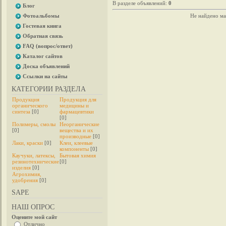
В разделе объявлений
:
0
Блог
Фотоальбомы
Не найдено ма
Гостевая книга
Обратная связь
FAQ (вопрос/ответ)
Каталог сайтов
Доска объявлений
Ссылки на сайты
КАТЕГОРИИ РАЗДЕЛА
Продукция
Продукция для
органического
медицины и
синтеза
[0]
фармацевтики
[0]
Полимеры, смолы
Неорганические
[0]
вещества и их
производные
[0]
Лаки, краски
[0]
Клеи, клеевые
компоненты
[0]
Каучуки, латексы,
Бытовая химия
резинотехнические
[0]
изделия
[0]
Агрохимия,
удобрения
[0]
SAPE
НАШ ОПРОС
Оцените мой сайт
Отлично