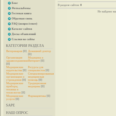
Блог
В разделе сайтов
:
0
Фотоальбомы
Не найдено ма
Гостевая книга
Обратная связь
FAQ (вопрос/ответ)
Каталог сайтов
Доска объявлений
Ссылки на сайты
КАТЕГОРИИ РАЗДЕЛА
Ветеринария
[0]
Домашний доктор
[0]
Организация
Медицина и
здравоохранения
Интернет
[0]
[0]
Медицинские
Ресурсы для
издательства
[0]
специалистов
[0]
Медицинские
Специализированная
организации и
медицинская
учреждения
[0]
помощь
[0]
Медицинские
Традиционная
приборы,
медицина
[0]
техника и
технологии
[0]
Медицинские
Фармацевтика
[0]
услуги
[0]
SAPE
НАШ ОПРОС